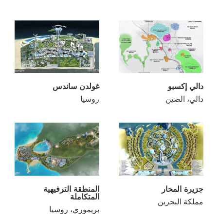
دالي إكسبو
غولدن ساندس
دالي، الصين
روسيا
جزيرة المحار
المنطقة الترفيهية
المتكاملة
مملكة البحرين
بريموري، روسيا