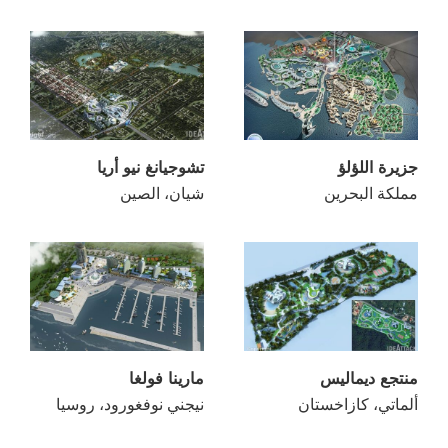
جزيرة اللؤلؤ
تشوجيانغ نيو أريا
مملكة البحرين
شيان، الصين
منتجع ديماليس
مارينا فولغا
ألماتي، كازاخستان
نيجني نوفغورود، روسيا